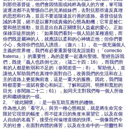
到那些基督徒，他們會因情面或純粹為個人的方便，寧可隨
波逐流都不去警惕自己的兄弟姐妹們，去對抗那些違反真理
的思想和行為，並且不要追隨違反行善的道路。基督信徒告
誡的本質，絕不是以審判或責備的心態為動機；它常是被仁
愛和慈悲推動，並且是出自真正關懷別人益處的愛心。正如
保祿宗徒所說的：「如果我們看到一個人陷於某種過犯，而
你們既是屬神的人，就應該以柔和的心神矯正他；但你們要
小心，免得你們也陷入誘惑」（迦六：1）。在一個充滿個人
主義的世界裡，我們有必要重新發現友誼規勸（「correctio
fraterna」）的重要性，為的是要一起邁向聖德。聖經告訴我
們，既使「義人也跌倒七次」（箴二十四：16），而我們所
有的人都是軟弱和不足的（參閱若壹一：8）。幫助他人，並
讓他人幫助我們在真理中面對自己，改善我們的生活和在上
主的道路上更挺胸前進，這是一重大的服務。因此，我們隨
時都需要一道賦有愛心和糾正、了解和認同、明辨和寬恕的
目光（參閱路二十二：61），如同天主對我們每一個人所做
的和繼續做的一樣。
2、「彼此關懷」：是一份互助互惠性的禮物。
作為他人的「看守人」與另一種心態相反，就是將生命完全
限於它現世的幅度，而不從末日的角度來展望它，以及在個
人自由的名義下，接受任何倫理道德的抉擇。一個像我們今
天的社會，在面對肉體的痛苦，以及在生命中的一些靈性和