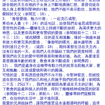
謝全能的天主在祂的子女身上不斷地廣施仁慈。基督信徒在
他人身上察覺到聖神的行動，他們不能不表示歡欣，並將光
榮歸於天父（參閱五：16）。
3、「激發愛德、勉力行善」：一起克己成聖。
希伯來人書（十：24）的這句話，迫使我們去省思成聖的這
普世性的召喚──靈修生活上持續不斷的旅程，為渴求更大的
神恩，以及更崇高和更有豐碩的愛德（參閱格前十二：31－
十三：13）。彼此關懷，目的是互相激勵，臻於一個越來越
有效力和更完美的愛德，「像黎明的曙光，越來越明亮，直
到到達日之中天」（箴四：18），期待著那生活在天主內，
沒有日落的一天。在我們人生所賜給了我們的寶貴時間，是
要我們在天主的愛中明辨善惡和樂善好施。為此，為要達至
基督圓滿年齡的程度，教會本身不斷成長（參閱弗四：
13）。我們是處身在這種帶有動力性的前景去勸勉大家，要
互相勉勵，以達成愛德和善行的圓滿。
可惜的是，常有誘惑使我們不冷不熱，令聖神窒息，拒絕投
資在那些為了我們自己和他人而施予我們的塔冷通（參閱瑪
二十五：25以下）。我們大家都因為要成全天主的計劃、為
了教會的益處和個人的得救，得到了種種精神或物質的財富
（參閱路十二：21b；弟前六：18）。靈修導師們提醒我
們，在信仰的生活中，誰不進則退。
親愛的兄弟姐妹們，讓我們接受這永遠都適時的呼籲，追求