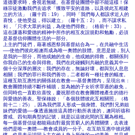
道德要求時，會視若無睹。在基督徒團體中卻不能這樣！保
祿宗徒激勵我們去追求「獲致平安的道路，以及彼此互相建
立的方法」（羅十四：19），同時「我們每人都該求近人的
喜悅，使他受益，得以建立」（羅十五：2），而不謀求私
利，「只求大眾的利益，為使他們得救」（格前十：33）。
這在謙遜和愛德的精神中所作的相互友誼規勸和勉勵，必須
是基督信仰團體生活的一部分。
上主的門徒們，藉著感恩祭與基督結合為一，在共融中生活
──使他們彼此相連而成為唯一奧體的肢體。意思是說，別人
是我的一部分，而他或她的生命，他或她的得救，都關係到
你我自己的生命與得救。我們在此碰觸到共融的意義其中一
個十分深厚的層次：我們的存在，無論好壞，都與別人息息
相關；我們的罪行和我們善功，二者都有一種社會的幅度。
這種互助互惠性的關係就在教會──基督奧體內，呈現出來：
教會團體持續不斷作補贖，並為她的子女祈求罪過的赦免，
但同時也一直歡欣喜悅，慶祝那些在教會團體裡產生的德行
與愛德的善表。聖保祿說：「各個肢體彼此互相關照」（格
前十二：25），因為我們眾人形成一個身體。我們對兄弟姐
妹們的愛德──像透過施捨這具體行動所表達的，連同祈禱和
齋戒、四旬期典型的記號，就是以這彼此間的互屬為根柢。
每一個基督信徒都能藉由對最貧苦窮人的具體關懷，去表達
他們是唯一奧體──教會成員的一分子。在互助互惠中彼此關
懷，也是表示認同上主在他人身上所做的一切美善，並且感