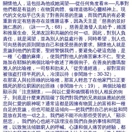
關懷他人，這包括為他或她渴望──從任何角度看來──凡事對
他們都是有益的：在物質肉體、倫理道德和心靈精神上。現
代的文化似乎已失去了對善與惡的意識，而我們真的有必要
重新肯定有慈善存在並獲勝這事，因為天主是「慈善的並好
施仁惠的」（詠一一九：68）。慈善是激發人去給予，維護
和推展生命、兄弟友誼和共融的任何一切。因此，對別人負
責任，就是渴望，並為別人的益處行善，同時希望，別人也
可向慈善的原則開放自己和接受慈善的要求。關懷他人就是
意識到他們的需要。聖經警惕我們，要避免心硬這危險，是
一種「心靈的麻痺」，使我們對他人的痛苦麻木不仁。聖史
路加在耶穌的兩個比喻中敘述了兩個例子。在善良的撒瑪黎
雅人的比喻裡，一司祭和肋未人「從旁邊經過」，卻對當前
被強盗打得半死的人，冷漠以待（參閱路十：30-32）。
在那富人與拉匝祿的比喻裡，那富人輕忽了在他家門口正要
餓死的那位窮困的拉匝祿（參閱路十六：19）。兩個比喻都
顯示與「注意關懷」──與以仁愛和憐憫看待別人相反的例
子。到底是什麼東西阻礙了我們對我們的兄弟姐妹應給的慈
悲與仁愛的眼神呢？通常這都是因擁有物質上的富裕和一種
自足的意識，但也可能是這傾向──把我們對自己的利益和問
題放在其他一切之上。我們絕不能不向那些受苦的人「顯示
慈悲」。我們的心也絕不該埋沒在我們自身的事情和問題
裡，以致無法傾聽窮人的呼喊。心謙和個人痛苦的經驗，都