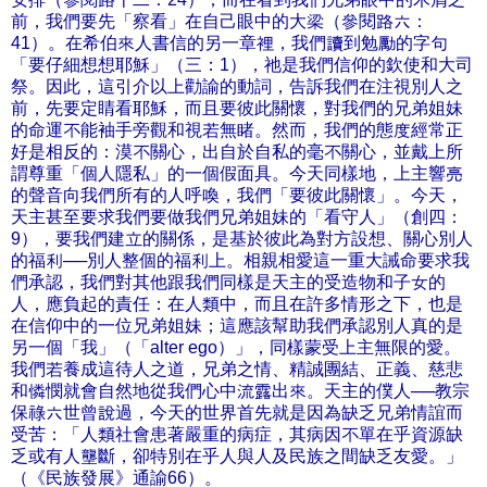
前，我們要先「察看」在自己眼中的大梁（參閱路六：
41）。在希伯來人書信的另一章裡，我們讀到勉勵的字句
「要仔細想想耶穌」（三：1），祂是我們信仰的欽使和大司
祭。因此，這引介以上勸諭的動詞，告訴我們在注視別人之
前，先要定睛看耶穌，而且要彼此關懷，對我們的兄弟姐妹
的命運不能袖手旁觀和視若無睹。然而，我們的態度經常正
好是相反的：漠不關心，出自於自私的毫不關心，並戴上所
謂尊重「個人隱私」的一個假面具。今天同樣地，上主響亮
的聲音向我們所有的人呼喚，我們「要彼此關懷」。今天，
天主甚至要求我們要做我們兄弟姐妹的「看守人」（創四：
9），要我們建立的關係，是基於彼此為對方設想、關心別人
的福利──別人整個的福利上。相親相愛這一重大誡命要求我
們承認，我們對其他跟我們同樣是天主的受造物和子女的
人，應負起的責任：在人類中，而且在許多情形之下，也是
在信仰中的一位兄弟姐妹；這應該幫助我們承認別人真的是
另一個「我」（「alter ego）」，同樣蒙受上主無限的愛。
我們若養成這待人之道，兄弟之情、精誠團結、正義、慈悲
和憐憫就會自然地從我們心中流露出來。天主的僕人──教宗
保祿六世曾說過，今天的世界首先就是因為缺乏兄弟情誼而
受苦：「人類社會患著嚴重的病症，其病因不單在乎資源缺
乏或有人壟斷，卻特別在乎人與人及民族之間缺乏友愛。」
（《民族發展》通諭66）。