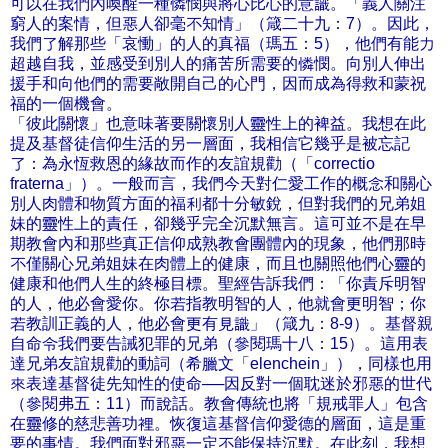
可以在我們內喚醒一種憐憫與將心比心的意識。「義人關注
窮人的案情，但惡人卻毫不知情」（箴二十九：7）。因此，
我們了解那些「哀慟」的人的真福（瑪五：5），他們有能力
超越自我，並感受到別人的痛苦所需要的憐憫。向別人伸出
援手和向他們的需要敞開自己的心門，因而成為得救和蒙祝
福的一個機會。
「彼此關懷」也意味著要關懷別人靈性上的裨益。我想在此
提及基督徒信仰生活的另一層面，我相信它幾乎是被忘記
了：為永恆救恩的緣故而作的友誼規勸（「correctio
fraterna」）。一般而言，我們今天對仁愛工作的概念和關心
別人肉體和物質方面的福利都十分敏銳，但對我們的兄弟姐
妹的靈性上的責任，卻幾乎完全沉默無言。這可並不是在早
期教會內和那些真正信仰成熟教會團體內的現象，他們那時
不僅關心兄弟姐妹在肉體上的健康，而且也關照他們心靈的
健康和他們人生的終極目標。聖經告訴我們：「你責斥明智
的人，他必會愛你。你若指教明智的人，他就會更明智；你
若教訓正義的人，他必會更有見識」（箴九：8-9）。基督親
自命令我們要告誡犯罪的兄弟（參閱瑪十八：15）。這用表
達兄弟友誼規勸的動詞（希臘文「elenchein」），同樣也用
來表達基督徒先知性的使命──因反對一個耽迷於邪惡的世代
（參閱弗五：11）而說話。教會傳統也將「規戒罪人」包含
在靈修的慈悲善功裡。恢復這基督信仰愛德的層面，這是重
要的事情。我們面對邪惡一定不能保持沉默。在此刻，我想