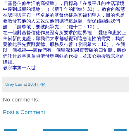
「基督信仰生活的高標準」，目標為「在最平凡的生活環境
中達到成聖的境地」（《新千年的開始》31）。教會的智慧
在認同與宣布一些卓越的基督信徒為真福和聖人，目的也是
要激發其他的人去效法他們德行這意願。聖保祿勸勉我們
說：「論尊敬，要彼此爭先」（羅十二：10）。
在一個對基督信徒作見證有所要求的世界裡──愛德和忠於上
主嶄新的見證，願我們大家都感覺到這急迫性的需要，我們
要彼此爭先實踐愛德、服務及行善（參閱希六：10）。在我
以一個祝福──願你們有一個聖潔和果實豐碩的四旬期，將你
們託付於卒世童貞聖母瑪利亞的代禱，並衷心頒授我宗座的
降福。
教宗本篤十六世
Urey Lau
at
10:47 PM
No comments:
Post a Comment