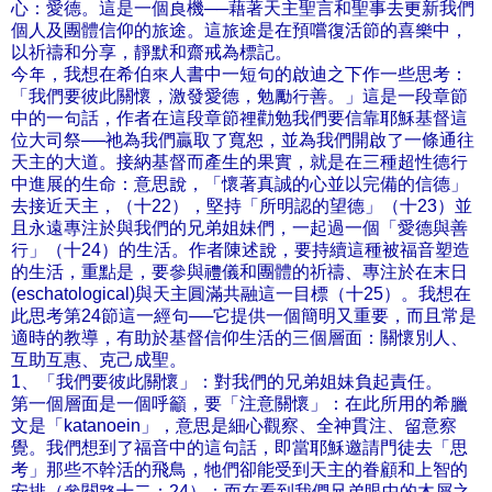
心：愛德。這是一個良機──藉著天主聖言和聖事去更新我們
個人及團體信仰的旅途。這旅途是在預嚐復活節的喜樂中，
以祈禱和分享，靜默和齋戒為標記。
今年，我想在希伯來人書中一短句的啟迪之下作一些思考：
「我們要彼此關懷，激發愛德，勉勵行善。」這是一段章節
中的一句話，作者在這段章節裡勸勉我們要信靠耶穌基督這
位大司祭──祂為我們贏取了寬恕，並為我們開啟了一條通往
天主的大道。接納基督而產生的果實，就是在三種超性德行
中進展的生命：意思說，「懷著真誠的心並以完備的信德」
去接近天主，（十22），堅持「所明認的望德」（十23）並
且永遠專注於與我們的兄弟姐妹們，一起過一個「愛德與善
行」（十24）的生活。作者陳述說，要持續這種被福音塑造
的生活，重點是，要參與禮儀和團體的祈禱、專注於在末日
(eschatological)與天主圓滿共融這一目標（十25）。我想在
此思考第24節這一經句──它提供一個簡明又重要，而且常是
適時的教導，有助於基督信仰生活的三個層面：關懷別人、
互助互惠、克己成聖。
1、「我們要彼此關懷」：對我們的兄弟姐妹負起責任。
第一個層面是一個呼籲，要「注意關懷」：在此所用的希臘
文是「katanoein」，意思是細心觀察、全神貫注、留意察
覺。我們想到了福音中的這句話，即當耶穌邀請門徒去「思
考」那些不幹活的飛鳥，牠們卻能受到天主的眷顧和上智的
安排（參閱路十二：24）；而在看到我們兄弟眼中的木屑之