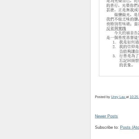
Posted by
Urey Lau
at
10:25
Newer Posts
Subscribe to:
Posts (At