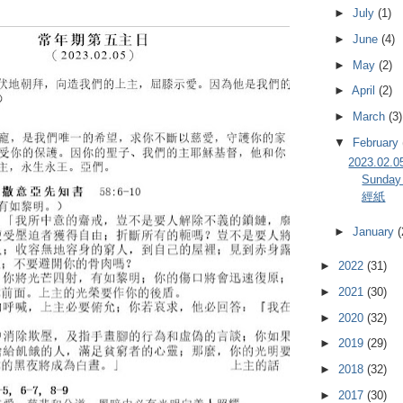
►
July
(1)
►
June
(4)
►
May
(2)
►
April
(2)
►
March
(3)
▼
February
2023.02
Sunday
經紙
►
January
(
►
2022
(31)
►
2021
(30)
►
2020
(32)
►
2019
(29)
►
2018
(32)
►
2017
(30)