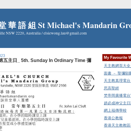
 華 語 組 St Michael's Mandarin Gr
ille NSW 2220, Australia / elsiewong.lau@gmail.com
023
My Favourite 
五主日_ 5th. Sunday In Ordinary Time 彌
天主教網頁大全_Cat
面書 － 聖彌
天主教真理電台 Rad
思高聖經
梵帝岡廣播電台
趙必成神父主日講
網上福傳學校
香港公教報
香港天主教教區