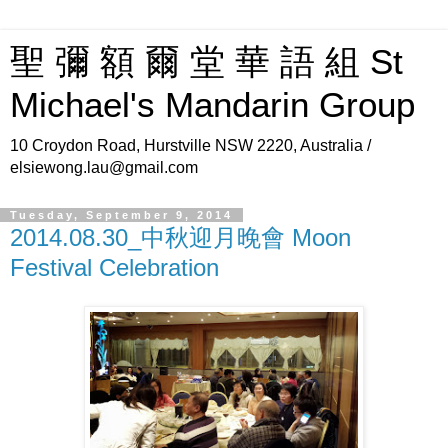
聖 彌 額 爾 堂 華 語 組 St
Michael's Mandarin Group
10 Croydon Road, Hurstville NSW 2220, Australia /
elsiewong.lau@gmail.com
Tuesday, September 9, 2014
2014.08.30_中秋迎月晚會 Moon
Festival Celebration