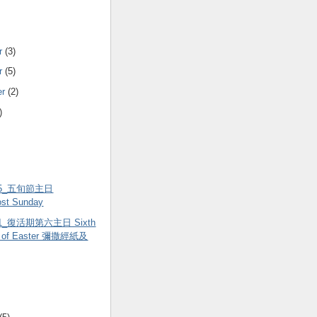
r
(3)
r
(5)
er
(2)
)
.15_五旬節主日
ost Sunday
.01_復活期第六主日 Sixth
y of Easter 彌撒經紙及