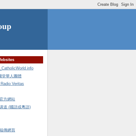
oup
Websites
holicWorld.info
額爾堂華人團體
io Veritas
官方網站
道 (國語或粵語)
福傳網頁