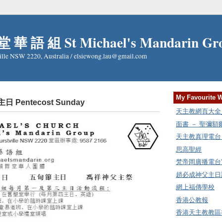
 華 語 組 St Michael's Mandarin Gr
ille NSW 2220, Australia / elsiewong.lau@gmail.com
My Favourite 
主日 Pentecost Sunday
天主教網頁大全_Cat
面書 － 聖彌
天主教真理電台 Rad
思高聖經
梵帝岡廣播電台
趙必成神父主日講
網上福傳學校
香港公教報
香港天主教教區