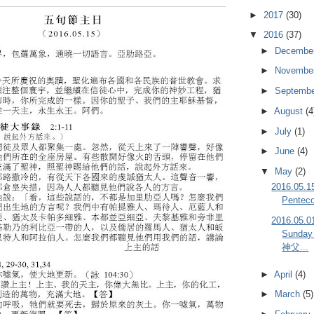
►
2017
(30)
▼
2016
(37)
►
Decembe
►
Novembe
►
Septemb
►
August
(4
►
July
(1)
►
June
(4)
▼
May
(2)
2016.05
Pentec
2016.05
Sunda
神父...
►
April
(4)
►
March
(5)