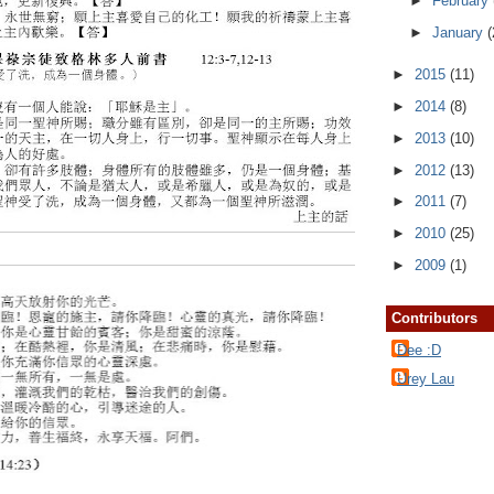
►
February
►
January
(
►
2015
(11)
►
2014
(8)
►
2013
(10)
►
2012
(13)
►
2011
(7)
►
2010
(25)
►
2009
(1)
Contributors
Dee :D
Urey Lau