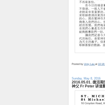
Posted by
Urey Lau
at
10:18
Sunday, May 8, 2016
2016.05.01_復活期
神父 Fr Peter 讲