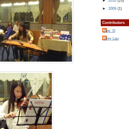
►
2010
(25)
►
2009
(1)
Contributors
Dee :D
Urey Lau