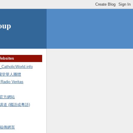
oup
Websites
holicWorld.info
額爾堂華人團體
io Veritas
官方網站
道 (國語或粵語)
福傳網頁