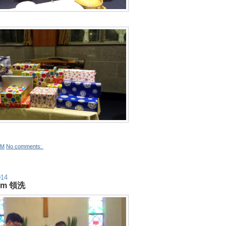
PM
No comments:
014
ism 領洗