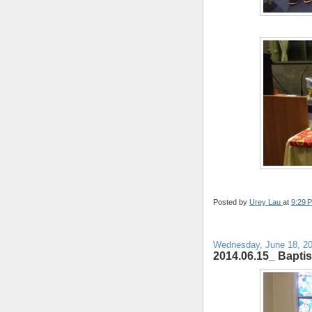
Posted by
Urey Lau
at
9:29 
Wednesday, June 18, 2
2014.06.15_ Bapt