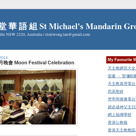
 華 語 組 St Michael's Mandarin Gr
ille NSW 2220, Australia / elsiewong.lau@gmail.com
2014
My Favourite 
晚會 Moon Festival Celebration
天主教網頁大全_Cat
面書 － 聖彌
天主教真理電台 Rad
思高聖經
梵帝岡廣播電台
趙必成神父主日講
網上福傳學校
香港公教報
香港天主教教區