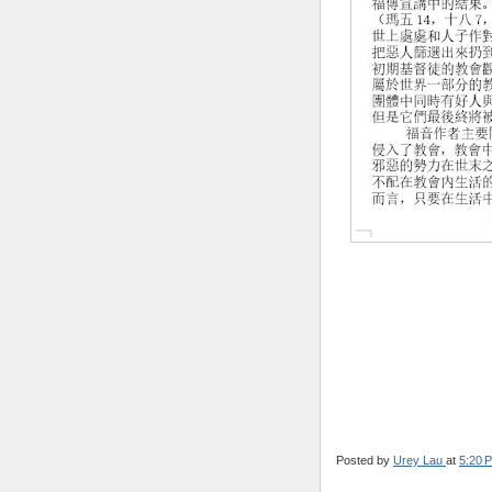
Posted by
Urey Lau
at
5:20 