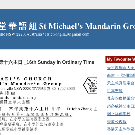
 華 語 組 St Michael's Mandarin Gr
ille NSW 2220, Australia / elsiewong.lau@gmail.com
My Favourite 
十六主日 _16th Sunday in Ordinary Time
天主教網頁大全_Cat
面書 － 聖彌
天主教真理電台 Rad
思高聖經
梵帝岡廣播電台
趙必成神父主日講
網上福傳學校
香港公教報
香港天主教教區