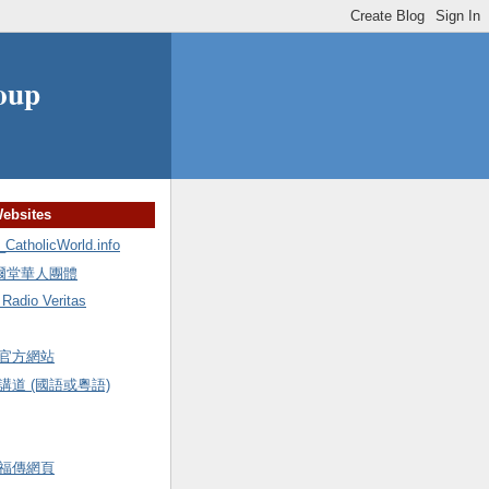
oup
Websites
holicWorld.info
額爾堂華人團體
io Veritas
官方網站
道 (國語或粵語)
福傳網頁