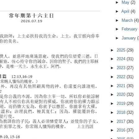
►
May
(2)
►
April
(4)
►
March
(4)
►
February
►
January
(
►
2025
(29)
►
2024
(31)
►
2023
(27)
►
2022
(31)
►
2021
(30)
►
2020
(32)
►
2019
(29)
►
2018
(32)
►
2017
(30)
►
2016
(37)