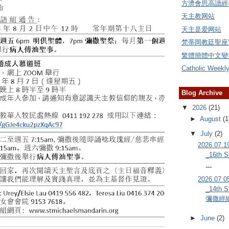
方濟會思高讀經
天主教网站
天主是爱网站
梵蒂岡教廷聖座
繁體簡體中文變
Catholic Weekl
Blog Archive
▼
2026
(21)
►
August
(1
▼
July
(2)
2026.0
_16th S
...
2026.0
_14th S
彌撒經
►
June
(2)