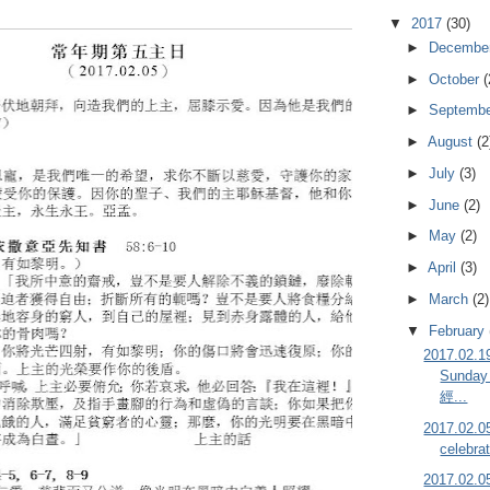
▼
2017
(30)
►
Decembe
►
October
(
►
Septemb
►
August
(2
►
July
(3)
►
June
(2)
►
May
(2)
►
April
(3)
►
March
(2)
▼
February
2017.02
Sunday
經...
2017.02
celebra
2017.02