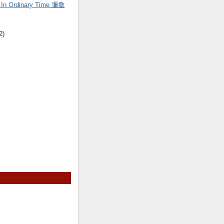
 In Ordinary Time 彌撒
2)