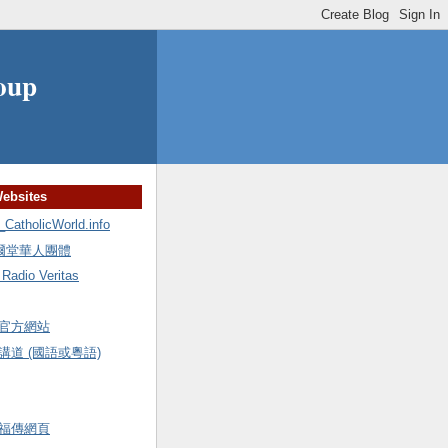
oup
Websites
holicWorld.info
額爾堂華人團體
io Veritas
官方網站
道 (國語或粵語)
福傳網頁