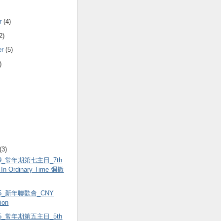
r
(4)
2)
er
(5)
)
(3)
.19_常年期第七主日_7th
 In Ordinary Time 彌撒
.05_新年聯歡會_CNY
tion
.05_常年期第五主日_5th