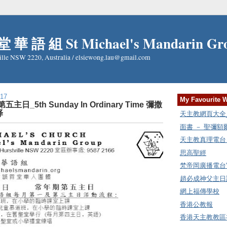
 華 語 組 St Michael's Mandarin Gr
ille NSW 2220, Australia / elsiewong.lau@gmail.com
017
My Favourite 
五主日_5th Sunday In Ordinary Time 彌撒
译
天主教網頁大全_Cat
面書 － 聖彌
天主教真理電台 Rad
思高聖經
梵帝岡廣播電台
趙必成神父主日講
網上福傳學校
香港公教報
香港天主教教區