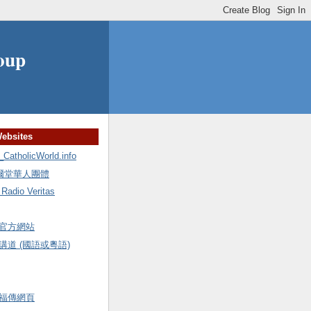
oup
Websites
holicWorld.info
額爾堂華人團體
io Veritas
官方網站
道 (國語或粵語)
福傳網頁