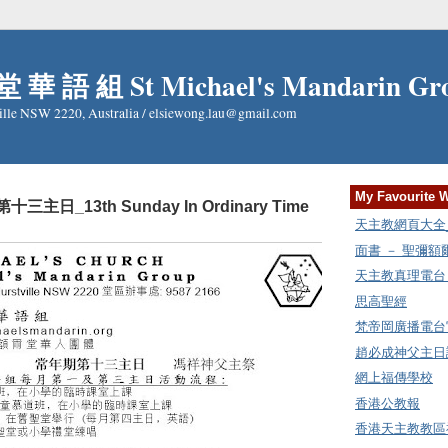
 華 語 組 St Michael's Mandarin Gr
ille NSW 2220, Australia / elsiewong.lau@gmail.com
My Favourite 
十三主日_13th Sunday In Ordinary Time
天主教網頁大全_Cat
面書 － 聖彌
天主教真理電台 Rad
思高聖經
梵帝岡廣播電台
趙必成神父主日講
網上福傳學校
香港公教報
香港天主教教區