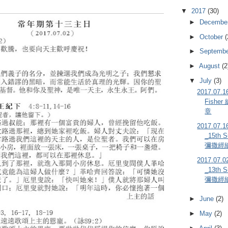
▼
2017
(30)
►
Decembe
►
October
(
►
Septemb
►
August
(2
▼
July
(3)
2017.07.
Fishe
章
2017.0
_15th S
彌撒經
2017.0
_13th S
彌撒經
►
June
(2)
►
May
(2)