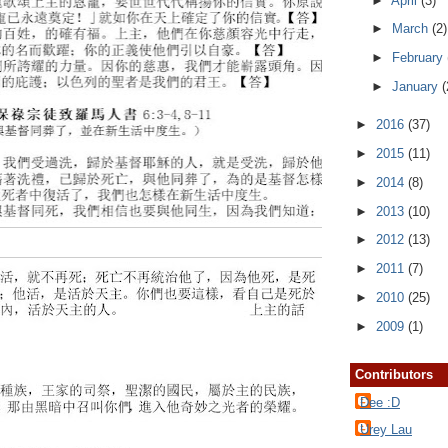
►
April
(3)
►
March
(2)
►
February
►
January
(
►
2016
(37)
►
2015
(11)
►
2014
(8)
►
2013
(10)
►
2012
(13)
►
2011
(7)
►
2010
(25)
►
2009
(1)
Contributors
Dee :D
Urey Lau