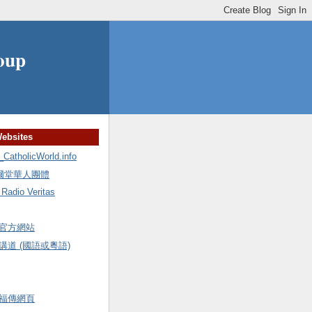
oup
Websites
holicWorld.info
額爾堂華人團體
io Veritas
官方網站
道 (國語或粵語)
福傳網頁