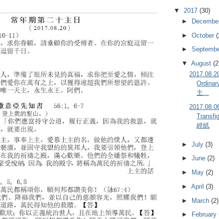
▼
2017
(30)
►
Decembe
►
October
(
►
Septemb
▼
August
(2
2017.08.2
Ordin
主...
2017.08
Transfi
經紙
►
July
(3)
►
June
(2)
►
May
(2)
►
April
(3)
►
March
(2)
►
February