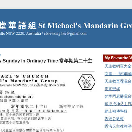
 華 語 組 St Michael's Mandarin Gr
ille NSW 2220, Australia / elsiewong.lau@gmail.com
7
My Favourite 
nty Sunday In Ordinary Time 常年期第二十主
天主教網頁大全_Cat
面書 － 聖彌
天主教真理電台 Rad
思高聖經
梵帝岡廣播電台
趙必成神父主日講
網上福傳學校
香港公教報
香港天主教教區