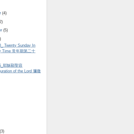
r
(4)
2)
er
(5)
)
0_ Twenty Sunday In
ary Time 常年期第二十
.06_耶穌顯聖容
guration of the Lord 彌撒
(3)