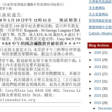
方濟會思高讀經
天主教网站
天主是爱网站
梵蒂岡教廷聖座
繁體簡體中文變
Catholic Weekl
Blog Archive
►
2026
(21)
►
2025
(29)
►
2024
(31)
►
2023
(27)
►
2022
(31)
►
2021
(30)
►
2020
(32)
▼
2019
(29)
►
Decembe