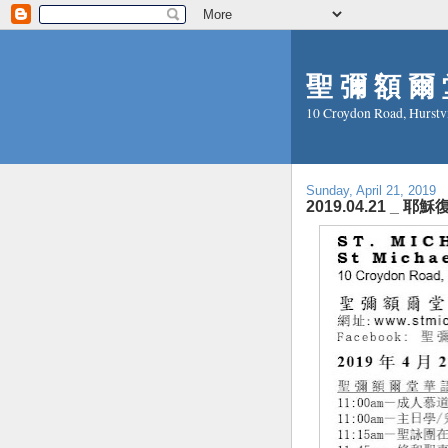
聖 彌 額 爾 堂
10 Croydon Road, Hurstv
Sunday, April 21, 2019
2019.04.21 _ 耶