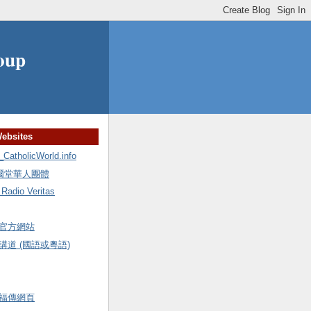
oup
Websites
holicWorld.info
額爾堂華人團體
io Veritas
官方網站
道 (國語或粵語)
福傳網頁