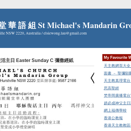
 華 語 組 St Michael's Mandarin Gr
ille NSW 2220, Australia / elsiewong.lau@gmail.com
My Favourite 
穌復活主日 Easter Sunday C 彌撒經紙
天主教網頁大全_Cat
面書 － 聖彌
天主教真理電台 Rad
思高聖經
梵帝岡廣播電台
趙必成神父主日講
網上福傳學校
香港公教報
香港天主教教區