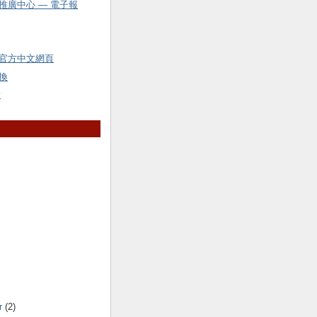
推廣中心 — 電子報
官方中文網頁
換
y
r
(2)