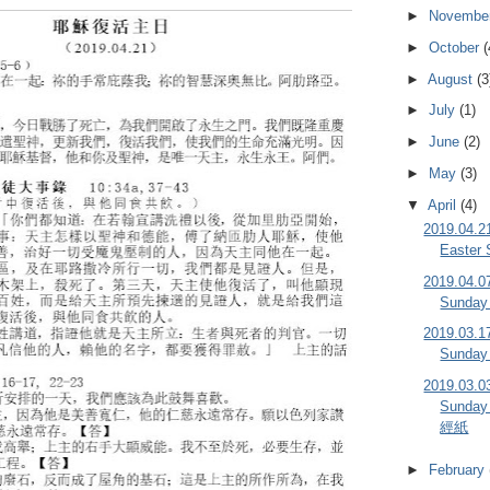
►
Novembe
►
October
(
►
August
(3
►
July
(1)
►
June
(2)
►
May
(3)
▼
April
(4)
2019.04
Easte
2019.04
Sunday
2019.03
Sunday
2019.03
Sunday
經紙
►
February