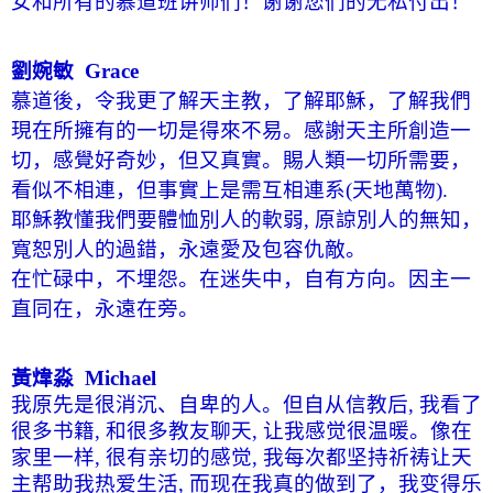
女和所有的慕道班讲师们！谢谢您们的无私付出！
劉婉敏
Grace
慕道後，令我更了解天主教，了解耶穌，了解我們
現在所擁有的一切是得來不易。感謝天主所創造一
切，感覺好奇妙，但又真實。賜人類一切所需要，
看似不相連，但事實上是需互相連系
(
天地萬物
).
耶穌教懂我們要體恤別人的軟弱
,
原諒別人的無知，
寬恕別人的過錯，永遠愛及包容仇敵。
在忙碌中，不埋怨。在迷失中，自有方向。因主一
直同在，永遠在旁。
黃煒淼
Michael
我原先是很消沉、自卑的人。但自从信教后
,
我看了
很多书籍
,
和很多教友聊天
,
让我感觉很温暖。像在
家里一样
,
很有亲切的感觉
,
我每次都坚持祈祷让天
主帮助我热爱生活
,
而现在我真的做到了，我变得乐