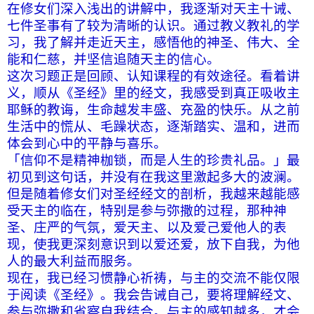
在修女们深入浅出的讲解中，我逐渐对天主十诫、
七件圣事有了较为清晰的认识。通过教义教礼的学
习，我了解并走近天主，感悟他的神圣、伟大、全
能和仁慈，并坚信追随天主的信心。
这次习题正是回顾、认知课程的有效途径。看着讲
义，顺从《圣经》里的经文，我感受到真正吸收主
耶稣的教诲，生命越发丰盛、充盈的快乐。从之前
生活中的慌从、毛躁状态，逐渐踏实、温和，进而
体会到心中的平静与喜乐。
「信仰不是精神枷锁，而是人生的珍贵礼品。」最
初见到这句话，并没有在我这里激起多大的波澜。
但是随着修女们对圣经经文的剖析，我越来越能感
受天主的临在，特别是参与弥撒的过程，那种神
圣、庄严的气氛，爱天主、以及爱己爱他人的表
现，使我更深刻意识到以爱还爱，放下自我，为他
人的最大利益而服务。
现在，我已经习惯静心祈祷，与主的交流不能仅限
于阅读《圣经》。我会告诫自己，要将理解经文、
参与弥撒和省察自我结合。与主的感知越多，才会