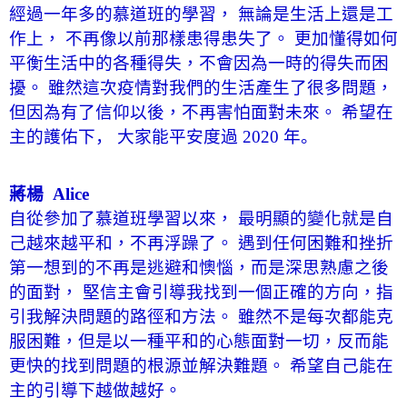
經過一年多的慕道班的學習，
無論是生活上還是工
作上，
不再像以前那樣患得患失了。
更加懂得如何
平衡生活中的各種得失，不會因為一時的得失而困
擾。
雖然這次疫情對我們的生活產生了很多問題，
但因為有了信仰以後，不再害怕面對未來。
希望在
主的護佑下，
大家能平安度過
2020
年。
蔣楊
Alice
自從參加了慕道班學習以來，
最明顯的變化就是自
己越來越平和，不再浮躁了。
遇到任何困難和挫折
第一想到的不再是逃避和懊惱，而是深思熟慮之後
的面對，
堅信主會引導我找到一個正確的方向，指
引我解決問題的路徑和方法。
雖然不是每次都能克
服困難，但是以一種平和的心態面對一切，反而能
更快的找到問題的根源並解決難題。
希望自己能在
主的引導下越做越好
。