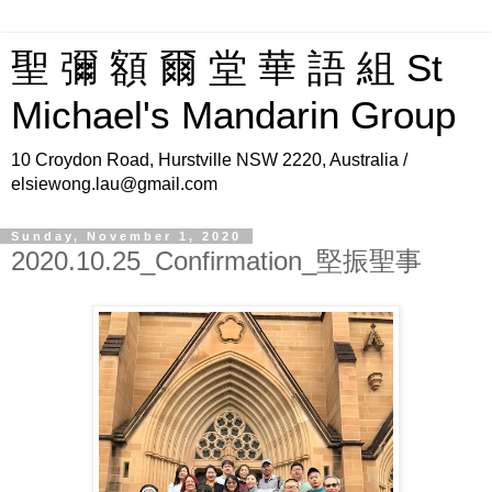
聖 彌 額 爾 堂 華 語 組 St
Michael's Mandarin Group
10 Croydon Road, Hurstville NSW 2220, Australia /
elsiewong.lau@gmail.com
Sunday, November 1, 2020
2020.10.25_Confirmation_堅振聖事